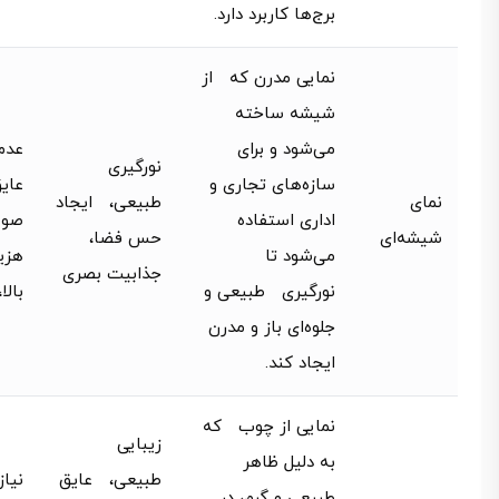
برج‌ها کاربرد دارد.
نمایی مدرن که از
شیشه ساخته
می‌شود و برای
عدم
نورگیری
سازه‌های تجاری و
عای
نمای
طبیعی، ایجاد
اداری استفاده
صوت
شیشه‌ای
حس فضا،
می‌شود تا
هزی
جذابیت بصری
نورگیری طبیعی و
بالا
جلوه‌ای باز و مدرن
ایجاد کند.
نمایی از چوب که
زیبایی
به دلیل ظاهر
طبیعی، عایق
نیا
طبیعی و گرم، در