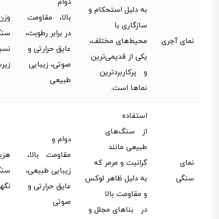
دوام
به دلیل استحکام و
بالا، مقاومت
وزن
سازگاری با
در برابر رطوبت،
سنگ
نمای آجری
محیط‌های مختلف،
عایق حرارتی و
نسبت
یکی از قدیمی‌ترین
صوتی، زیبایی
زیر
و پرکاربردترین
طبیعی
نماها است.
استفاده
از سنگ‌های
دوام و
طبیعی مانند
مقاومت بالا،
هزی
نمای
گرانیت و مرمر که
زیبایی طبیعی،
سنگی
سنگی
به دلیل ظاهر لوکس
عایق حرارتی و
نگه
و مقاومت بالا
صوتی
در بناهای مجلل و