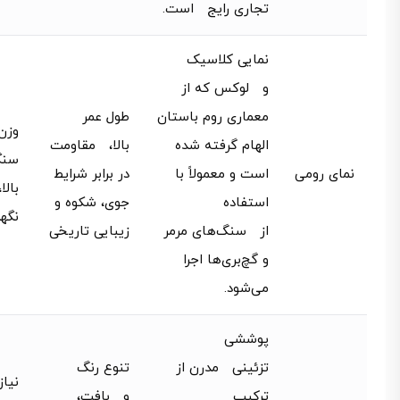
تجاری رایج است.
نمایی کلاسیک
و لوکس که از
معماری روم باستان
طول عمر
وزن
الهام گرفته شده
بالا، مقاومت
سنگ
نمای رومی
است و معمولاً با
در برابر شرایط
بالا
استفاده
جوی، شکوه و
نگه
از سنگ‌های مرمر
زیبایی تاریخی
و گچ‌بری‌ها اجرا
می‌شود.
پوششی
تزئینی مدرن از
تنوع رنگ
نیا
ترکیب
و بافت،