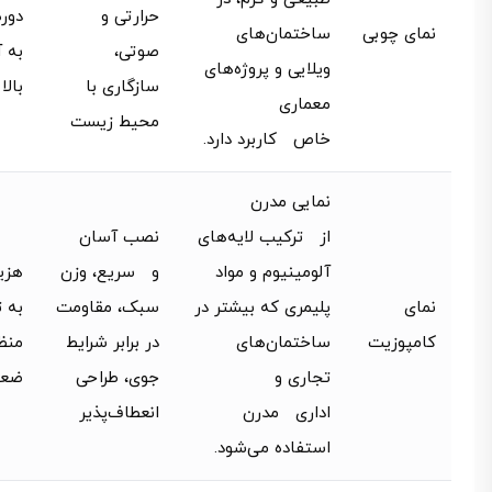
حرارتی و
دور
نمای چوبی
ساختمان‌های
صوتی،
به 
ویلایی و پروژه‌های
سازگاری با
بالا
معماری
محیط زیست
خاص کاربرد دارد.
نمایی مدرن
از ترکیب لایه‌های
نصب آسان
آلومینیوم و مواد
و سریع، وزن
هزین
نمای
پلیمری که بیشتر در
سبک، مقاومت
به 
کامپوزیت
ساختمان‌های
در برابر شرایط
منظ
تجاری و
جوی، طراحی
ضع
اداری مدرن
انعطاف‌پذیر
استفاده می‌شود.