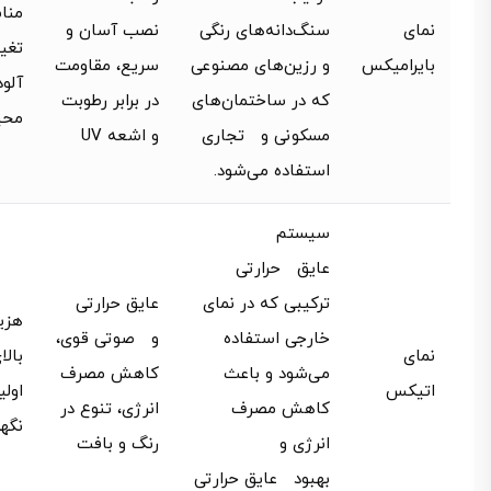
منا
نمای
سنگ‌دانه‌های رنگی
نصب آسان و
تغیی
بایرامیکس
و رزین‌های مصنوعی
سریع، مقاومت
آلو
که در ساختمان‌های
در برابر رطوبت
محی
مسکونی و تجاری
و اشعه UV
استفاده می‌شود.
سیستم
عایق حرارتی
ترکیبی که در نمای
عایق حرارتی
هزی
خارجی استفاده
و صوتی قوی،
نمای
بال
می‌شود و باعث
کاهش مصرف
اتیکس
اولی
کاهش مصرف
انرژی، تنوع در
نگه
انرژی و
رنگ و بافت
بهبود عایق حرارتی