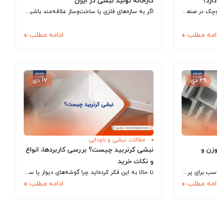
ارد؟
کارخانه‌ تولید نبشی در ایران
نبشی لقمه یکی از قطعات کاربردی و کوچک در صنعت ساختمان است که با وجود اندازه‌ی جمع‌ و جور خود، نقش بسیار مهمی در استحکام...
اگر به سازه‌های فلزی یا ساخت‌وساز علاقه‌مند باشید، احتمالا با مقاطعی به شکل حرف L برخورد کرده‌اید که در تقویت گوشه‌ها و اتصال اجزای سازه...
امه مطلب
ادامه مطلب
۲۹ دی
۱۷ دی
مقالات نبشی و ناودانی
وزن و
نبشی کرنربید چیست؟ بررسی کاربردها، انواع
و نکات خرید
شاید فکر کنید انتخاب یک ناودانی مناسب برای پروژه‌تان کار پیچیده‌ای است، اما واقعیت این است که با کمی آگاهی می‌توانید بهترین تصمیم را بگیرید....
تا حالا به این فکر کرده‌اید چرا گوشه‌های دیوار یا سقف‌های کاذب این‌قدر صاف و بدون ایراد به نظر می‌رسند؟ پشت این ظاهر ساده، یک...
امه مطلب
ادامه مطلب