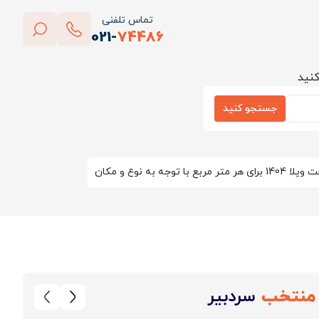
تماس تلفنی
021-
74486
بستن
کنید
پاک کردن
جستجو کنید
ربع با توجه به نوع و مکان
منتخب
سردبیر