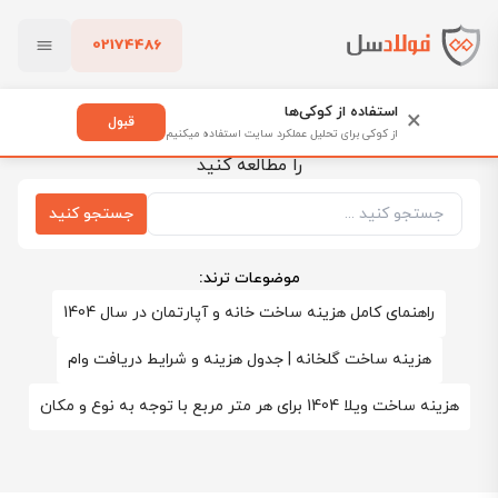
02174486
بستن
مقالات صنایع مفتولی
استفاده از کوکی‌ها
×
قبول
از کوکی برای تحلیل عملکرد سایت استفاده میکنیم
به دنبال چه چیزی هستید؟ جستجو کنید و یا تاپیک های برتر
پاک کردن
را مطالعه کنید
جستجو کنید
موضوعات ترند:
راهنمای کامل هزینه ساخت خانه و آپارتمان در سال 1404
هزینه ساخت گلخانه | جدول هزینه و شرایط دریافت وام
هزینه ساخت ویلا 1404 برای هر متر مربع با توجه به نوع و مکان