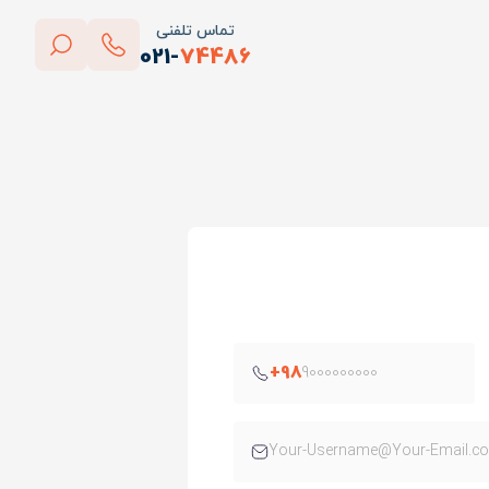
تماس تلفنی
021-
74486
بستن
پاک کردن
+98