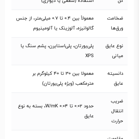
کل
استفاده (سقفی یا دیواری)
ضخامت
معمولاً بین 0.4 تا 0.7 میلی‌متر، از جنس
ورق‌ها
گالوانیزه، آلوزینک یا آلومینیوم
نوع عایق
پلی‌یورتان، پلی‌استایرن، پشم سنگ یا
میانی
XPS
دانسیته
معمولا بین 30 تا 40 کیلوگرم بر
عایق
مترمکعب (ویژه پلی‌یورتان)
ضریب
حدود 0.02 تا 0.04 W/mK، بسته به نوع
انتقال
عایق
حرارت
مقاومت