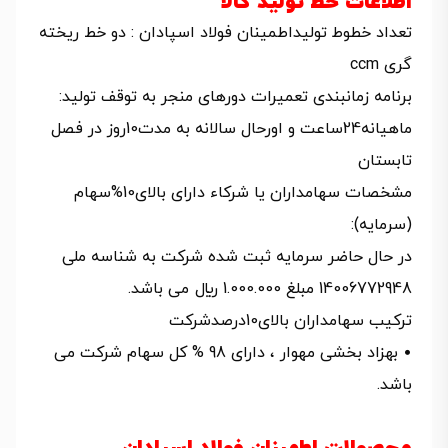
اطلاعات خط توليد کالا
تعداد خطوط توليداطمینان فولاد اسپادان : دو خط ريخته
گری ccm
برنامه زمانبندی تعميرات دورهای منجر به توقف توليد:
ماهيانه24ساعت و اورحال سالانه به مدت10روز در فصل
تابستان
مشخصات سهامداران يا شرکاء دارای بالای10%سهام
(سرمايه):
در حال حاضر سرمايه ثبت شده شرکت به شناسه ملی
14006772948 مبلغ 1.000.000 ريال می باشد.
ترکيب سهامداران بالای10درصدشرکت
• بهزاد بخشی مهوار ، دارای 98 % کل سهام شرکت می
باشد.