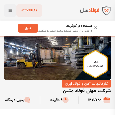
02174486
فولادسل
بلاگ
کارخانجات آهن و فولاد ایران
بستن
شرکت جهان فولاد متین
استفاده از کوکی‌ها
×
قبول
از کوکی برای تحلیل عملکرد سایت استفاده میکنیم
پاک کردن
کارخانجات آهن و فولاد ایران
شرکت جهان فولاد متین
۱۴۰۱/۰۸/۱۱
6 دقیقه
بدون دیدگاه