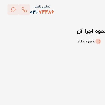
تماس تلفنی
021-
74486
بستن
حوه اجرا آن
پاک کردن
بدون دیدگاه