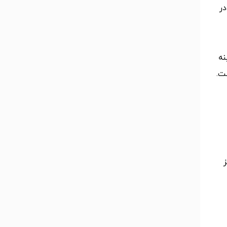
در
نه
ت.
ز