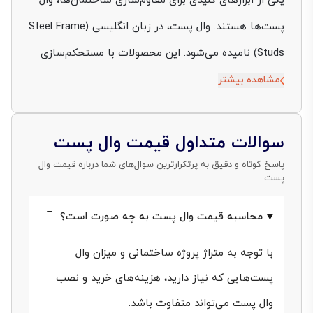
یکی از ابزارهای کلیدی برای مقاوم‌سازی ساختمان‌ها، وال
پست‌ها هستند. وال پست‌، در زبان انگلیسی (Steel Frame
Studs) نامیده می‌شود. این محصولات با مستحکم‌سازی
دیوارهای با طول بیش از 3 متر، مقاومت آنها را در برابر
مشاهده بیشتر
شرایط جوی همچون طوفان و حوادث طبیعی همچون زلزله
را به طور قابل توجهی افزایش می‌دهند.
سوالات متداول قیمت وال پست
پاسخ کوتاه و دقیق به پرتکرارترین سوال‌های شما درباره قیمت وال
در سال 1403 سازمان نظام مهندسی استفاده از
وال پست
پست.
را در تمامی سازه‌های در حال ساخت الزامی اعلام کرد؛ به
محاسبه قیمت وال پست به چه صورت است؟
همین دلیل یکی از دغدغه‌های اصلی ساختمان‌سازها
خرید
وال پست
با قیمت مناسب از مراکز فروش این محصول
با توجه به متراژ پروژه ساختمانی و میزان وال
است.
قیمت وال پست
با توجه به اینکه باید در تمام
پست‌هایی که نیاز دارید، هزینه‌های خرید و نصب
دیوارهای سازه مورد استفاده قرار بگیرد در قیمت نهایی
وال پست می‌تواند متفاوت باشد.