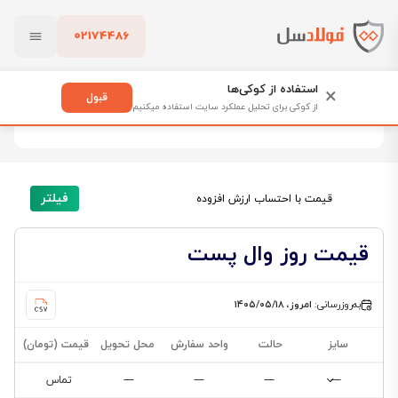
02174486
فولادسل
قیمت وال پست
بستن
قیمت وال پست
استفاده از کوکی‌ها
×
قبول
از کوکی برای تحلیل عملکرد سایت استفاده میکنیم
12 محصول
پاک کردن
فیلتر
قیمت با احتساب ارزش افزوده
قیمت روز وال پست
به‌روزرسانی:
امروز، ۱۴۰۵/۰۵/۱۸
سایز
حالت
واحد سفارش
محل تحویل
قیمت (تومان)
—
—
—
—
تماس