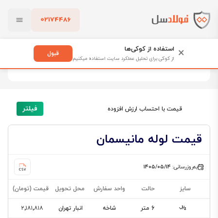
02174486
فولادسل
قیمت لوله
بستن
قیمت لوله
استفاده از کوکی‌ها
×
قبول
از کوکی برای تحلیل عملکرد سایت استفاده میکنیم
259 محصول
پاک کردن
فیلتر
قیمت با احتساب ارزش افزوده
قیمت لوله مانیسمان
به‌روزرسانی:
۱۴۰۵/۰۵/۱۴
سایز
حالت
واحد سفارش
محل تحویل
قیمت (تومان)
½
6 متر
شاخه
انبار تهران
۲٬۱۸۱٬۸۱۸