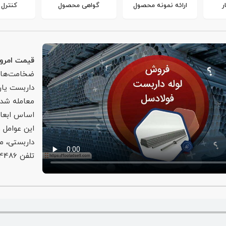
ر
ارائه نمونه محصول
گواهی محصول
کنترل
قیمت امروز
ضخامت‌های 
معامله شده
اساس ابعاد
این عوامل و
داربستی، م
تلفن 02174486، سفارش خرید لوله داربستی مورد نظر خود را ثبت کنید.