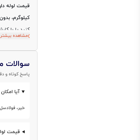
کیلوگرم، بدون
کنید یا با کار
مشاهده بیشتر
قیمت روز لوله
به ازای هر کیل
سوالات م
با توجه به نوس
پاسخ کوتاه و دق
به‌عنوان یکی ا
آیا امکان
مناسب‌ترین گز
فولادسل به وب سایت م
خیر، فولادسل 
قیمت لوله داربستی 14 و 17