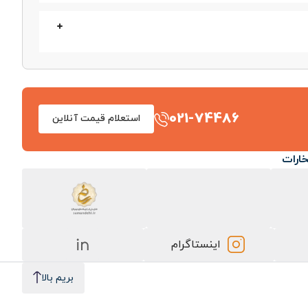
021-74486
استعلام قیمت آنلاین
خارات
اینستاگرام
بریم بالا