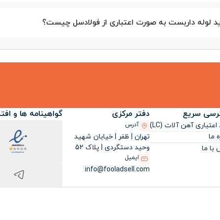
 لوله داربست به صورت اعتباری از فولادسل چیست؟
رسی سریع
دفتر مرکزی
گواهینامه ها و افت
اعتباری آهن آلات (LC)
آدرس
تهران | ظفر | خیابان شهید
ه ما
وحید دستگردی | پلاک 52
با ما
ایمیل
info@fooladsell.com