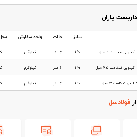
داربست یاران
سایز
حالت
واحد سفارش
محل
½ 1
6 متر
کیلوگرم
کا
½ 1
6 متر
کیلوگرم
کا
½ 1
6 متر
کیلوگرم
کا
از
فولادسل