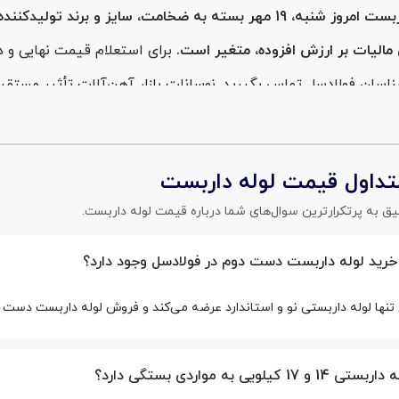
 مالیات بر ارزش افزوده، متغیر است.
برای استعلام قیمت نهایی و د
شناسان فولادسل تماس بگیرید. نوسانات بازار آهن‌آلات تأثیر مستق
وگرم در بازار عرضه می‌شود.
تداول قیمت لوله داربست
انات بازار آهن، استعلام قیمت آنلاین لوله داربست به صورت روزان
یق به پرتکرارترین سوال‌های شما درباره قیمت لوله داربست.
ز تأمین‌کنندگان معتبر این محصول، با اعلام قیمت روزانه لوله دار
 خرید لوله داربست دست دوم در فولادسل وجود دارد؟
ینه را با توجه به نیاز پروژه خود انتخاب کنید. شما میتوانید جه
ا مراجعه کرده و یا با شماره تلفن 024-74486 تماس حاصل کنید.
تنها لوله داربستی نو و استاندارد عرضه می‌کند و فروش لوله داربست دست 
 کیلویی به مواردی بستگی دارد؟