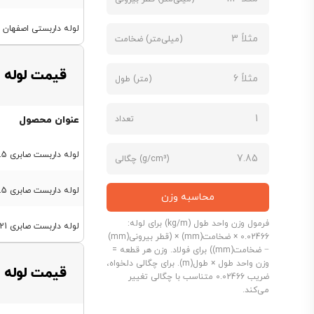
لوله داربستی اصفهان 21 کیلویی ضخامت 3 میل
(میلی‌متر) ضخامت
قیمت لوله 
(متر) طول
تعداد
عنوان محصول
لوله داربست صابری 14.5 کیلویی ضخامت 2 میل
(g/cm³) چگالی
لوله داربست صابری 17.5 کیلویی ضخامت 2.5 میل
محاسبه وزن
فرمول وزن واحد طول (kg/m) برای لوله:
لوله داربست صابری 21 کیلویی ضخامت 3 میل
0.02466 × ضخامت(mm) × (قطر بیرونی(mm)
− ضخامت(mm)) برای فولاد. وزن هر قطعه =
وزن واحد طول × طول(m). برای چگالی دلخواه،
قیمت لوله 
ضریب 0.02466 متناسب با چگالی تغییر
می‌کند.