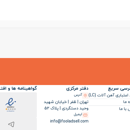
رسی سریع
دفتر مرکزی
گواهینامه ها و افت
اعتباری آهن آلات (LC)
آدرس
تهران | ظفر | خیابان شهید
ه ما
وحید دستگردی | پلاک 52
با ما
ایمیل
info@fooladsell.com