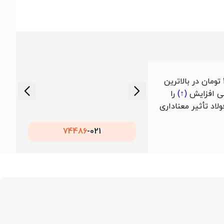
در یک ماهه‌ی منتهی به 16 مرداد 1405، قیمت تیرآهن 14 فایکو مشهد سایز 14 از 9,818,182 تومان در پایین‌ترین نقطه و 11,000,000 تومان در بالاترین
افزایش
(↑)
را
لاد تأثیر معناداری
74486
021-