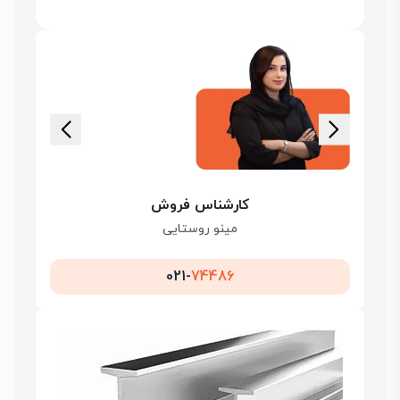
کارشناس فروش
مینو روستایی
021-
74486