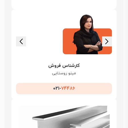
کارشناس فروش
مینو روستایی
021-
74486