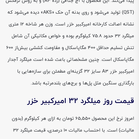
پیدا می‌کند. این محصول با آج جناقی (رده A3) و به روش ترمکس
(QST) تولید می‌شود و روی بدنه آن حک «AKS» دیده می‌شود که
نشانه اصالت کارخانه امیرکبیر خزر است. وزن هر شاخه ۱۲ متری
میلگرد 32 حدود 75.8 کیلوگرم بوده و خواص مکانیکی آن شامل
تنش تسلیم حداقل 400 مگاپاسکال و مقاومت کششی بیش‌از 600
مگاپاسکال است. چنین مشخصاتی باعث شده است میلگرد آجدار
امیرکبیر خزر A3 سایز 32 گزینه‌ای مطمئن برای سازه‌هایی با
بارگذاری سنگین مثل پل‌ها و برج‌های بلندمرتبه باشد.
قیمت روز میلگرد 32 امیرکبیر خزر
امروز نرخ این محصول 65,550 تومان به ازای هر کیلوگرم (بدون
مالیات) است. با احتساب مالیات ۱۰ درصدی، قیمت میلگرد 32