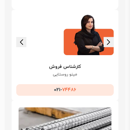
کارشناس فروش
مینو روستایی
021-
74486