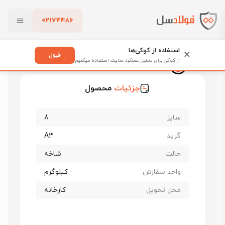
02174486
فولادسل
قیمت میلگرد
قیمت میلگرد امیرکبیر خزر
بستن
قیمت میلگرد 8 امیرکبیر خزر گرید A3
استفاده از کوکی‌ها
×
قبول
از کوکی برای تحلیل عملکرد سایت استفاده میکنیم
قیمت میلگرد 8 امیرکبیر خزر گرید A3
پاک کردن
جزئیات
محصول
سایز
8
گرید
A3
حالت
شاخه
واحد سفارش
کیلوگرم
محل تحویل
کارخانه