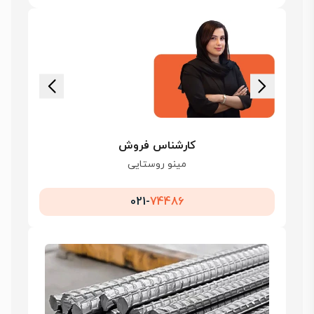
کارشناس فروش
مینو روستایی
021-
74486