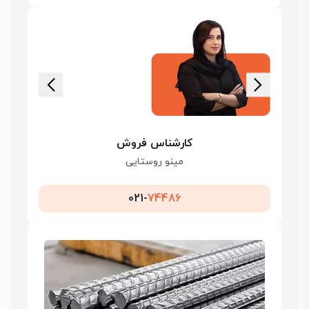
کارشناس فروش
مینو روستایی
021-
74486