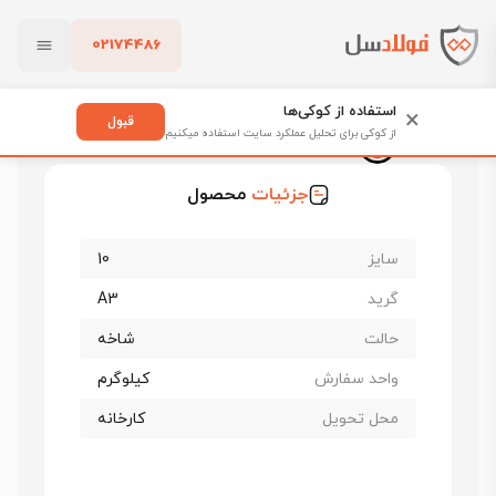
02174486
فولادسل
قیمت میلگرد
قیمت میلگرد آتیه خلیج فارس
بستن
قیمت میلگرد 10 آتیه خلیج فارس
استفاده از کوکی‌ها
×
قبول
از کوکی برای تحلیل عملکرد سایت استفاده میکنیم
قیمت میلگرد 10 آتیه خلیج فارس
پاک کردن
جزئیات
محصول
سایز
10
گرید
A3
حالت
شاخه
واحد سفارش
کیلوگرم
محل تحویل
کارخانه