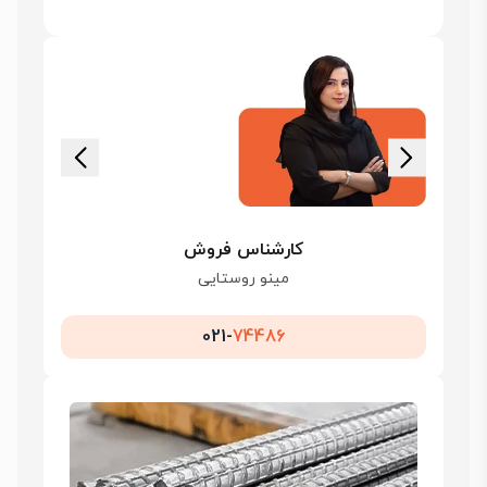
کارشناس فروش
مینو روستایی
021-
74486