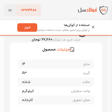
02174486
فولادسل
قیمت میلگرد
قیمت میلگرد ذوب آهن اصفهان
بستن
قیمت میلگرد ۱۴ اصفهان امروز
استفاده از کوکی‌ها
×
قبول
از کوکی برای تحلیل عملکرد سایت استفاده میکنیم
قیمت میلگرد ۱۴ اصفهان امروز
پاک کردن
67,280 تومان
قیمت امروز هر کیلوگرم
جزئیات
محصول
سایز
14
گرید
A3
حالت
شاخه
واحد سفارش
کیلوگرم
محل تحویل
کارخانه