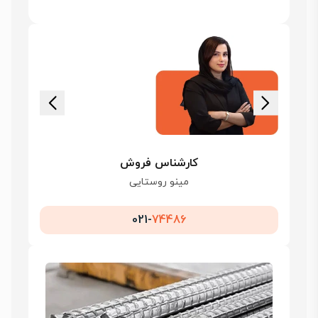
کارشناس فروش
مینو روستایی
021-
74486