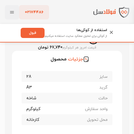
02174486
فولادسل
قیمت میلگرد
قیمت میلگرد ذوب آهن اصفهان
بستن
قیمت میلگرد 28 اصفهان
استفاده از کوکی‌ها
×
قبول
از کوکی برای تحلیل عملکرد سایت استفاده میکنیم
قیمت میلگرد 28 اصفهان
پاک کردن
67,740 تومان
قیمت امروز هر کیلوگرم
جزئیات
محصول
سایز
28
گرید
A3
حالت
شاخه
واحد سفارش
کیلوگرم
محل تحویل
کارخانه