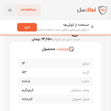
02174486
فولادسل
قیمت میلگرد
قیمت میلگرد میانه
بستن
قیمت میلگرد ۱۴ میانه
استفاده از کوکی‌ها
×
قبول
از کوکی برای تحلیل عملکرد سایت استفاده میکنیم
قیمت میلگرد ۱۴ میانه
پاک کردن
64,650 تومان
قیمت امروز هر کیلوگرم
جزئیات
محصول
سایز
14
گرید
A3
حالت
شاخه
واحد سفارش
کیلوگرم
محل تحویل
کارخانه