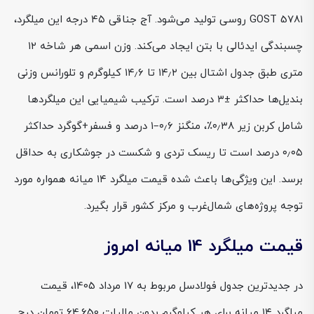
GOST 5781 روسی تولید می‌شود. آج جناقی ۴۵ درجه این میلگرد،
چسبندگی ایدئالی با بتن ایجاد می‌کند. وزن اسمی هر شاخه ۱۲
متری طبق جدول اشتال بین ۱۴٫۲ تا ۱۴٫۶ کیلوگرم و تلورانس وزنی
بندیل‌ها حداکثر ±۳ درصد است. ترکیب شیمیایی این میلگردها
شامل کربن زیر ۰٫۳۸٪، منگنز ۰٫۶–۱ درصد و فسفر+گوگرد حداکثر
۰٫۰۵ درصد است تا ریسک تردی و شکست در جوشکاری به حداقل
برسد. این ویژگی‌ها باعث شده قیمت میلگرد ۱۴ میانه همواره مورد
توجه پروژه‌های شمال‌غرب و مرکز کشور قرار بگیرد.
قیمت میلگرد 14 میانه امروز
در جدیدترین جدول فولادسل مربوط به 17 مرداد 1405، قیمت
میلگرد ۱۴ میانه برای هر کیلوگرم بدون مالیات 64,650 تومان درج