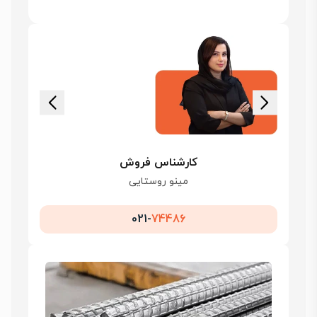
کارشناس فروش
مینو روستایی
021-
74486