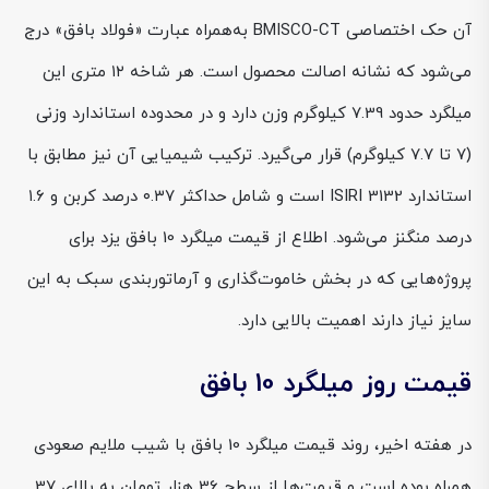
آن حک اختصاصی BMISCO-CT به‌همراه عبارت «فولاد بافق» درج
می‌شود که نشانه اصالت محصول است. هر شاخه ۱۲ متری این
میلگرد حدود 7.39 کیلوگرم وزن دارد و در محدوده استاندارد وزنی
(۷ تا ۷.۷ کیلوگرم) قرار می‌گیرد. ترکیب شیمیایی آن نیز مطابق با
استاندارد ISIRI 3132 است و شامل حداکثر ۰.۳۷ درصد کربن و ۱.۶
درصد منگنز می‌شود. اطلاع از قیمت میلگرد 10 بافق یزد برای
پروژه‌هایی که در بخش خاموت‌گذاری و آرماتوربندی سبک به این
سایز نیاز دارند اهمیت بالایی دارد.
قیمت روز میلگرد 10 بافق
در هفته اخیر، روند قیمت میلگرد 10 بافق با شیب ملایم صعودی
همراه بوده است و قیمت‌ها از سطح 36 هزار تومان به بالای 37