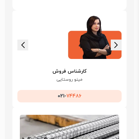
کارشناس فروش
مینو روستایی
021-
74486