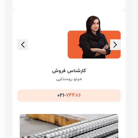
کارشناس فروش
مینو روستایی
021-
74486