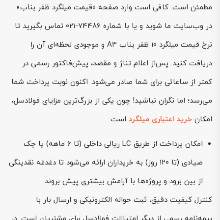
مطمئن است. کافی است وارد صفحه «قیمت میلگرد ظفر بناب»
در وب‌سایت ما شوید و یا با شماره 74486-021 تماس بگیرید تا
نرخ قیمت میلگرد 10 ظفر بناب A3 و موجودی لحظه‌ای آن را
دریافت کنید. پس‌از اعلام تناژ و مقصد، پیش‌فاکتور رسمی در
کمتر از ساعاتی برای شما صادر می‌شود. اکنون نوبت پرداخت شما
می‌رسد؛ اما نگران نباشید! چون یکی از بزرگ‌ترین مزایای فولادسل،
امکان
خرید اعتباری میلگرد
است:
امکان پرداخت از طریق LC ریالی داخلی (تا ۶ ماهه) یا چک
صیادی (تا ۱۲۰ روز) به خریداران ارائه می‌شود تا دغدغه نقدینگی
از بین برود و پروژه‌ها با آرامش بیشتری پیش بروند.
کنترل کیفیت دقیق، ثبت حواله الکترونیکی و ارسال بار با
بیمه‌نامه رسمی از دیگر امتیازات فولادسل برای مشتریان است. در