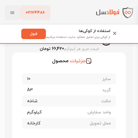
02174486
فولادسل
قیمت میلگرد
قیمت میلگرد ظفر بناب
بستن
قیمت میلگرد 10 ظفر بناب گرید A3
استفاده از کوکی‌ها
×
قبول
از کوکی برای تحلیل عملکرد سایت استفاده میکنیم
قیمت میلگرد 10 ظفر بناب گرید A3
پاک کردن
66,420 تومان
قیمت امروز هر کیلوگرم
جزئیات
محصول
سایز
10
گرید
A3
حالت
شاخه
واحد سفارش
کیلوگرم
محل تحویل
کارخانه