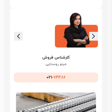
کارشناس فروش
مینو روستایی
021-
74486