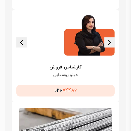
کارشناس فروش
مینو روستایی
021-
74486