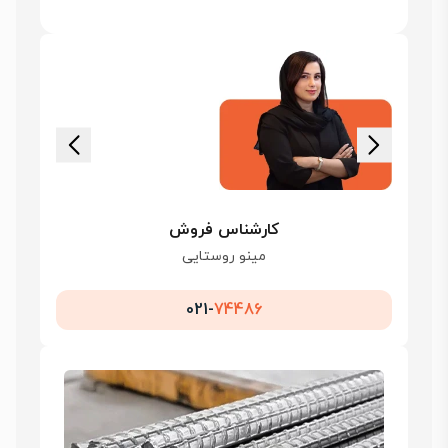
کارشناس فروش
مینو روستایی
021-
74486