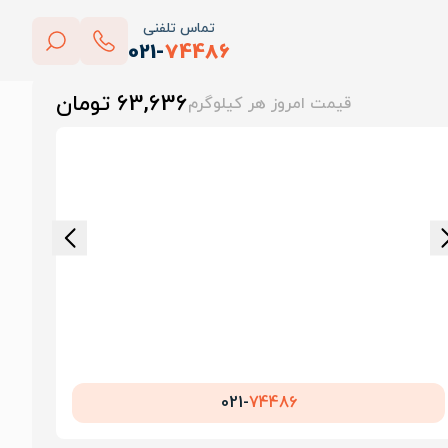
تماس تلفنی
021-
74486
بستن
63,636 تومان
قیمت امروز هر کیلوگرم
پاک کردن
021-
74486