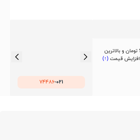
بررسی داده‌های یک‌ماهه منتهی به 1405/05/18 نشان می‌دهد که پایین‌ترین قیمت میلگرد 28 جهان فولاد سیرجان حدود 60,450 تومان و بالاترین
افزایش قیمت
(↑)
74486
021-