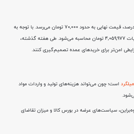
قیمت میلگرد 28 جهان فولاد سیرجان در حال حاضر 63,636 تومان به ازای هر کیلوگرم است. با احتساب مالیات بر ارزش افزوده ۱۰ درصد، قیمت نهایی به حدود 70,000 تومان می‌رسد. با توجه به
وزن ۵۸ کیلوگرم در هر شاخه، قیمت میلگرد 28 جهان فولاد سیرجان برای هر شاخه ۱۲ متری بدون مالیات 3,690,888 تومان و با مالیات 4,059,977 تومان محاسبه می‌شود. طی هفته گذشته،
یلگرد
است؛ چون می‌تواند هزینه‌های تولید و واردات مواد
‌شود.
وه‌براین، سیاست‌های عرضه در بورس کالا و میزان تقاضای