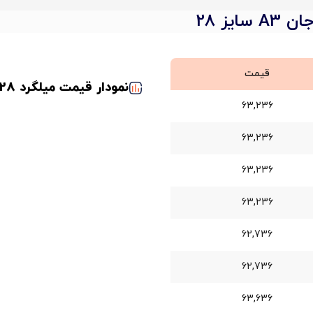
یز 28
قیمت
نمودار قیمت میلگرد 28 جهان فولاد سیرجان
63,236
63,236
63,236
63,236
62,736
62,736
63,636