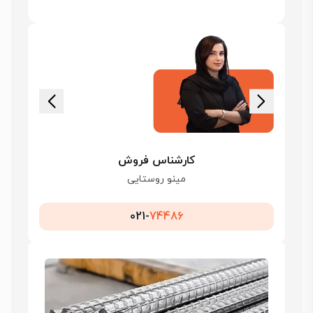
کارشناس فروش
مینو روستایی
021-
74486