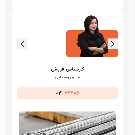
کارشناس فروش
مینو روستایی
021-
74486