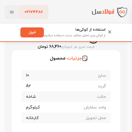
02174486
فولادسل
قیمت میلگرد
قیمت میلگرد راد همدان
بستن
قیمت میلگرد 10 راد همدان
استفاده از کوکی‌ها
×
قبول
از کوکی برای تحلیل عملکرد سایت استفاده میکنیم
قیمت میلگرد 10 راد همدان
پاک کردن
68,460 تومان
قیمت امروز هر کیلوگرم
جزئیات
محصول
سایز
10
گرید
A2
حالت
شاخه
واحد سفارش
کیلوگرم
محل تحویل
کارخانه