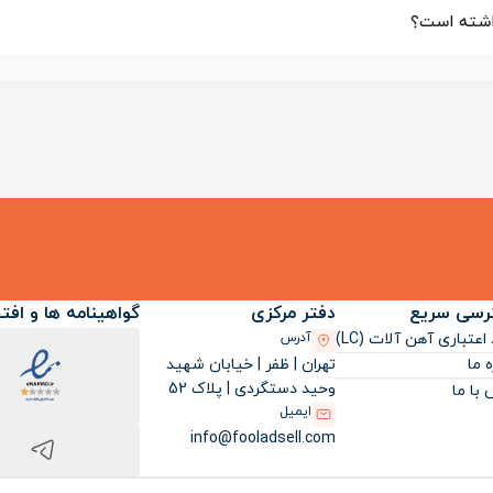
رسی سریع
دفتر مرکزی
گواهینامه ها و افت
اعتباری آهن آلات (LC)
آدرس
تهران | ظفر | خیابان شهید
ه ما
وحید دستگردی | پلاک 52
با ما
ایمیل
info@fooladsell.com