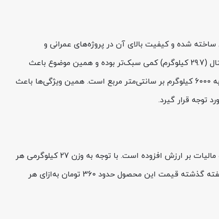
ن از نوع آجدار A3 بوده و با آج‌های جناقی تولید می‌شود. این محصول براساس استاندارد ملی 3132 و DIN آلمان ساخته شده و کیفیت بالای آن در پروژه‌های عمرانی و
ساختمانی ثابت شده است. وزن هر شاخه 12 متری از میلگرد راد همدان A3 سایز 20 حدود 27 کیلوگرم است که نسبت به جدول اشتال (29.7 کیلوگرم) کمی سبک‌تر بوده و همین موضوع باعث
صرفه‌جویی در هزینه خرید می‌شود. مقاومت تسلیم این میلگرد حدود 4000 کیلوگرم بر سانتی‌متر مربع و مقاومت کششی آن نزدیک به 6000 کیلوگرم بر سانتی‌متر مربع است. همین ویژگی‌ها باعث
د توجه قرار گیرد.
قیمت میلگرد 20 همدان امروز مورخ 17 مرداد 1405 به‌ازای هر کیلوگرم 67,370 تومان بدون مالیات و حدود 74,107 تومان با احتساب مالیات بر ارزش افزوده است. با توجه به وزن 27 کیلوگرمی هر
شاخه، قیمت میلگرد 20 راد همدان برای هر شاخه تقریباً 1,818,990 تومان بدون مالیات و 2,000,889 تومان با مالیات خواهد بود. در هفته گذشته قیمت این محصول حدود 360 تومان به‌ازای هر