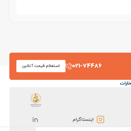
021-74486
استعلام قیمت آنلاین
خارات
اینستاگرام