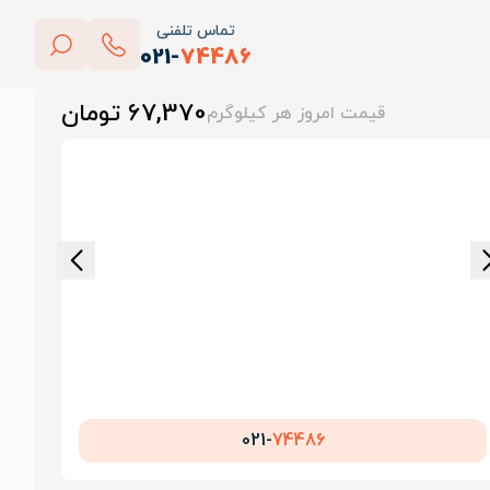
تماس تلفنی
021-
74486
بستن
67,370 تومان
قیمت امروز هر کیلوگرم
پاک کردن
021-
74486