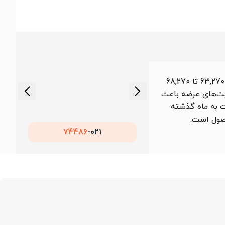
بررسی قیمت میلگرد راد همدان A3 سایز 20 در یک ماه اخیر منتهی به 1405/05/17 نشان می‌دهد که قیمت این محصول در بازه 63,270 تا 68,270
دیت‌های عرضه باعث
حصول است.
74486
021-