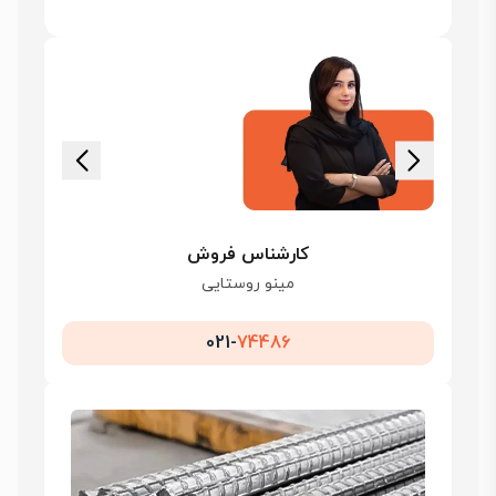
کارشناس فروش
مینو روستایی
021-
74486