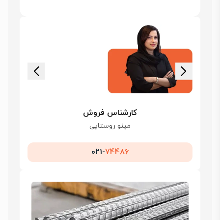
کارشناس فروش
مینو روستایی
021-
74486