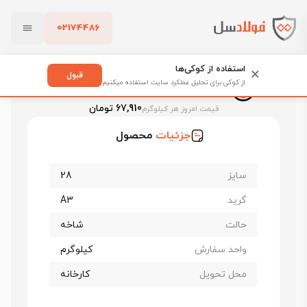
02174486
فولادسل
قیمت میلگرد
قیمت میلگرد سیرجان
بستن
قیمت میلگرد 28 سیرجان حدید جنوب
استفاده از کوکی‌ها
×
قبول
از کوکی برای تحلیل عملکرد سایت استفاده میکنیم
قیمت میلگرد 28 سیرجان حدید جنوب
پاک کردن
67,910 تومان
قیمت امروز هر کیلوگرم
جزئیات
محصول
سایز
28
گرید
A3
حالت
شاخه
واحد سفارش
کیلوگرم
محل تحویل
کارخانه