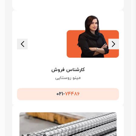
کارشناس فروش
مینو روستایی
021-
74486