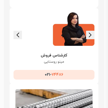
کارشناس فروش
مینو روستایی
021-
74486