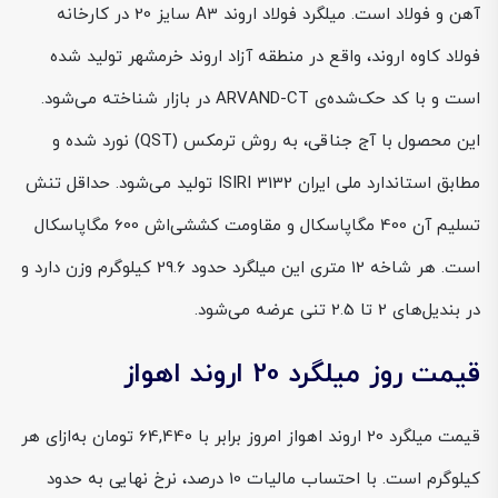
آهن و فولاد است. میلگرد فولاد اروند A3 سایز 20 در کارخانه
فولاد کاوه اروند، واقع در منطقه آزاد اروند خرمشهر تولید شده
است و با کد حک‌شده‌ی ARVAND-CT در بازار شناخته می‌شود.
این محصول با آج جناقی، به روش ترمکس (QST) نورد شده و
مطابق استاندارد ملی ایران ISIRI 3132 تولید می‌شود. حداقل تنش
تسلیم آن 400 مگاپاسکال و مقاومت کششی‌اش 600 مگاپاسکال
است. هر شاخه 12 متری این میلگرد حدود 29.6 کیلوگرم وزن دارد و
در بندیل‌های 2 تا 2.5 تنی عرضه می‌شود.
قیمت روز میلگرد 20 اروند اهواز
قیمت میلگرد 20 اروند اهواز امروز برابر با 64,440 تومان به‌ازای هر
کیلوگرم است. با احتساب مالیات 10 درصد، نرخ نهایی به حدود