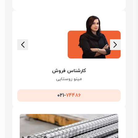
کارشناس فروش
مینو روستایی
021-
74486