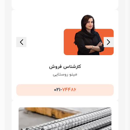
کارشناس فروش
مینو روستایی
021-
74486