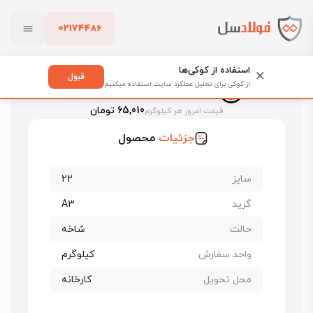
02174486
فولادسل
قیمت میلگرد
قیمت میلگرد هیربد
بستن
قیمت میلگرد 22 هیربد زرندیه
استفاده از کوکی‌ها
×
قبول
از کوکی برای تحلیل عملکرد سایت استفاده میکنیم
قیمت میلگرد 22 هیربد زرندیه
پاک کردن
65,010 تومان
قیمت امروز هر کیلوگرم
جزئیات
محصول
سایز
22
گرید
A3
حالت
شاخه
واحد سفارش
کیلوگرم
محل تحویل
کارخانه