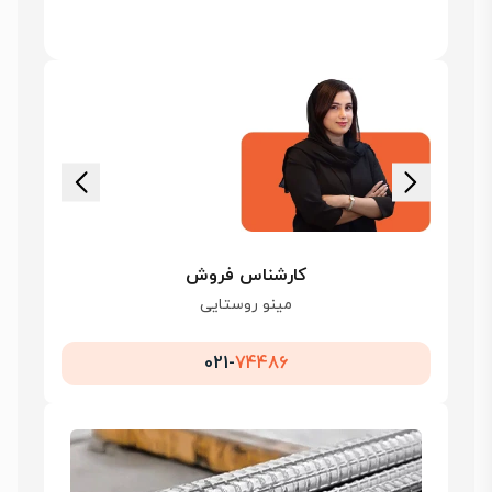
کارشناس فروش
مینو روستایی
021-
74486