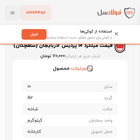
02174486
فولادسل
قیمت میلگرد
بستن
قیمت میلگرد سلفچگان (پردیس آذربایجان)
استفاده از کوکی‌ها
×
قیمت میلگرد 10 پردیس آذربایجان (سلفچگان)
قبول
از کوکی برای تحلیل عملکرد سایت استفاده میکنیم
قیمت میلگرد 10 پردیس آذربایجان (سلفچگان)
پاک کردن
70,000 تومان
قیمت امروز هر کیلوگرم
جزئیات
محصول
سایز
10
گرید
A2
حالت
شاخه
واحد سفارش
کیلوگرم
محل تحویل
کارخانه