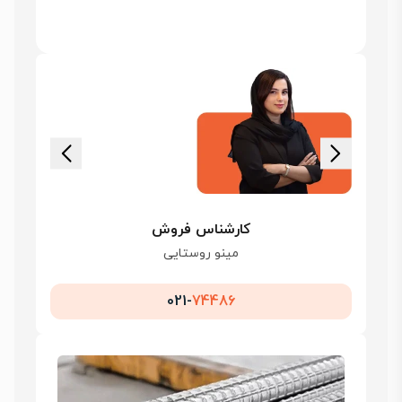
کارشناس فروش
مینو روستایی
021-
74486