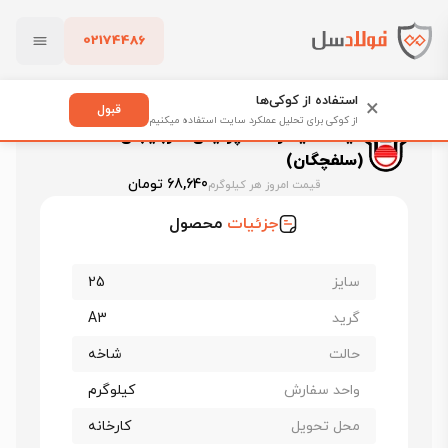
02174486
فولادسل
قیمت میلگرد
بستن
قیمت میلگرد سلفچگان (پردیس آذربایجان)
استفاده از کوکی‌ها
×
قیمت میلگرد 25 پردیس آذربایجان (سلفچگان)
قبول
از کوکی برای تحلیل عملکرد سایت استفاده میکنیم
قیمت میلگرد 25 پردیس آذربایجان
پاک کردن
(سلفچگان)
68,640 تومان
قیمت امروز هر کیلوگرم
جزئیات
محصول
سایز
25
گرید
A3
حالت
شاخه
واحد سفارش
کیلوگرم
محل تحویل
کارخانه