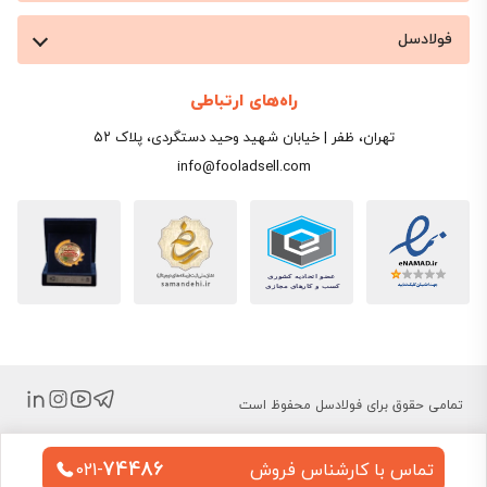
فولادسل
راه‌های ارتباطی
تهران، ظفر | خیابان شهید وحید دستگردی، پلاک ۵۲
info@fooladsell.com
تمامی حقوق برای فولادسل محفوظ است
74486
تماس با کارشناس فروش
021-