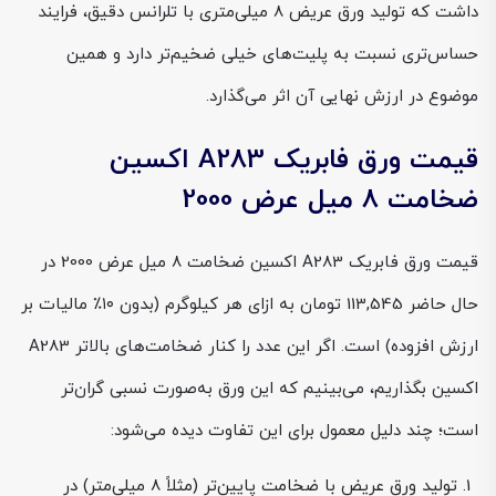
داشت که تولید ورق عریض 8 میلی‌متری با تلرانس دقیق، فرایند
حساس‌تری نسبت به پلیت‌های خیلی ضخیم‌تر دارد و همین
موضوع در ارزش نهایی آن اثر می‌گذارد.
قیمت ورق فابریک A283 اکسین
ضخامت 8 میل عرض 2000
قیمت ورق فابریک A283 اکسین ضخامت 8 میل عرض 2000 در
حال حاضر 113,545 تومان به ازای هر کیلوگرم (بدون ۱۰٪ مالیات بر
ارزش افزوده) است. اگر این عدد را کنار ضخامت‌های بالاتر A283
اکسین بگذاریم، می‌بینیم که این ورق به‌صورت نسبی گران‌تر
است؛ چند دلیل معمول برای این تفاوت دیده می‌شود:
تولید ورق عریض با ضخامت پایین‌تر (مثلاً 8 میلی‌متر) در