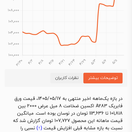
توضیحات بیشتر
نظرات کاربران
در بازه یک‌ماهه اخیر منتهی به 1405/05/17،
قیمت ورق
فابریک A283 اکسین ضخامت 8 میل عرض 2000 بین
101,818 تا 113,636 تومان در نوسان بوده است. میانگین
قیمت ماهانه این محصول 107,727 تومان گزارش شد که
نسبت به بازه مشابه قبلی
افزایش قیمت
(↑)
نسبی را