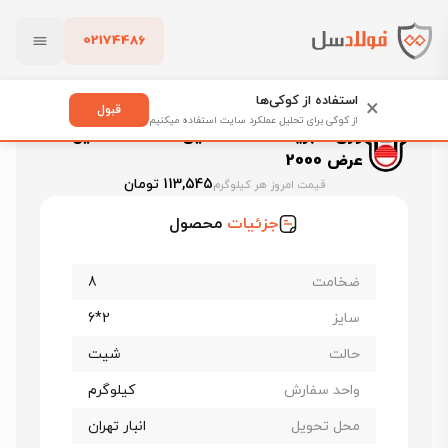
02174486
فولادسل
قیمت ورق آلیاژی
قیمت ورق a283
بستن
قیمت ورق A283 اکسین
استفاده از کوکی‌ها
×
ورق فابریک A283 اکسین ضخامت 8 میل عرض 2000
قبول
از کوکی برای تحلیل عملکرد سایت استفاده میکنیم
ورق فابریک A283 اکسین ضخامت 8 میل
پاک کردن
عرض 2000
113,545 تومان
قیمت امروز هر کیلوگرم
جزئیات
محصول
ضخامت
8
سایز
2*6
حالت
شیت
واحد سفارش
کیلوگرم
محل تحویل
انبار تهران