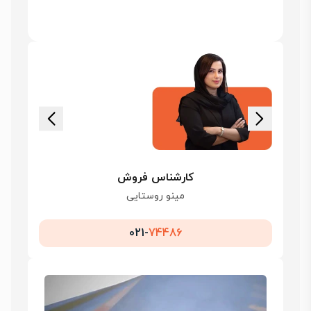
کارشناس فروش
مینو روستایی
021-
74486