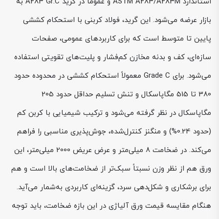
استاندارد ASTM A283/A283M و عموماً در گرید A283 Gr.C به
بازار عرضه می‌شود. این گرید، فولاد کربنی با استحکام کششی
پایین تا متوسط است که برای کاربردهای عمومی، صفحات
سازه‌ای، کف و بدنه مخازن کم‌فشار و پلیت‌های تقویتی استفاده
می‌شود. برای Grade C معمولاً استحکام کششی در محدوده حدود
380 تا 515 مگاپاسکال و تنش تسلیم حداقل حدود 205
مگاپاسکال در نظر گرفته می‌شود و ترکیب شیمیایی با کربن کم
(حدود 0.24%) و منگنز کنترل‌شده، جوش‌پذیری مناسبی را فراهم
می‌کند. در ضخامت 8 میلی‌متر و عرض عریض 2000 میلی‌متر، این
ورق هم از نظر وزن نسبتاً سبک‌تر از ضخامت‌های بالا است و هم
برای برشکاری و شکل‌دهی سرد، گزینه‌ای کاربردی به‌شمار می‌آید.
هنگام مقایسه قیمت ورق آلیاژی در این بازه ضخامت، باید توجه