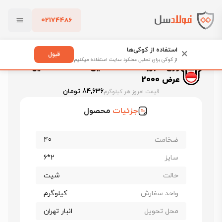
02174486
فولادسل
قیمت ورق آلیاژی
قیمت ورق a283
بستن
قیمت ورق A283 اکسین
استفاده از کوکی‌ها
×
ورق فابریک A283 اکسین ضخامت 40 میل عرض 2000
قبول
از کوکی برای تحلیل عملکرد سایت استفاده میکنیم
ورق فابریک A283 اکسین ضخامت 40 میل
پاک کردن
عرض 2000
84,636 تومان
قیمت امروز هر کیلوگرم
جزئیات
محصول
ضخامت
40
سایز
2*6
حالت
شیت
واحد سفارش
کیلوگرم
محل تحویل
انبار تهران