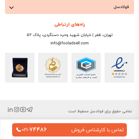
فولادسل
راه‌های ارتباطی
تهران، ظفر | خیابان شهید وحید دستگردی، پلاک ۵۲
info@fooladsell.com
تمامی حقوق برای فولادسل محفوظ است
74486
تماس با کارشناس فروش
021-