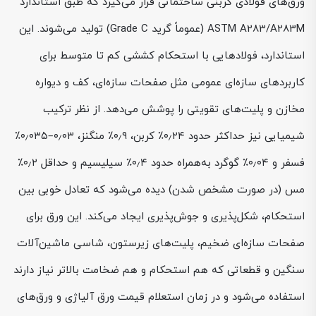
ورق‌های فولادی کربنی ساختمانی قرار می‌گیرد که طبق استاندارد
ASTM A283/A283M (عموماً گرید Grade C) تولید می‌شوند. این
استاندارد، فولادهایی با استحکام کششی کم تا متوسط برای
کاربردهای سازه‌ای عمومی مثل صفحات سازه‌ای، کف و دیواره
مخازن و پلیت‌های تقویتی را پوشش می‌دهد. از نظر ترکیب
شیمیایی نیز حداکثر حدود ۰٫۲۴٪ کربن، ۰٫۹٪ منگنز، ۰٫۰۳–۰٫۰۳۵٪
فسفر و ۰٫۰۴٪ گوگرد به‌همراه حدود ۰٫۴٪ سیلیسیم و حداقل ۰٫۲٪
مس (در صورت مشخص شدن) دیده می‌شود که تعادل خوبی بین
استحکام، شکل‌پذیری و جوش‌پذیری ایجاد می‌کند. این ورق برای
صفحات سازه‌ای ضخیم، پلیت‌های زیرستون، شاسی ماشین‌آلات
سنگین و قطعاتی که هم استحکام و هم ضخامت بالاتر نیاز دارند
استفاده می‌شود و در زمان استعلام قیمت ورق آلیاژی و ورق‌های