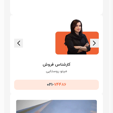
کارشناس فروش
مینو روستایی
021-
74486