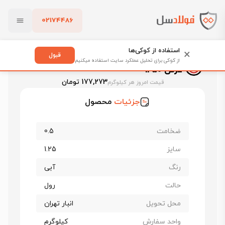
02174486
فولادسل
قیمت ورق رنگی
قیمت ورق رنگی فولاد مبارکه
بستن
ورق رنگی فولاد مبارکه آبی 5015 ضخامت 0.5 عرض 1250
استفاده از کوکی‌ها
×
قبول
ورق رنگی فولاد مبارکه آبی 5015 ضخامت 0.5
از کوکی برای تحلیل عملکرد سایت استفاده میکنیم
عرض 1250
پاک کردن
177,273 تومان
قیمت امروز هر کیلوگرم
جزئیات
محصول
ضخامت
0.5
سایز
1.25
رنگ
آبی
حالت
رول
محل تحویل
انبار تهران
واحد سفارش
کیلوگرم