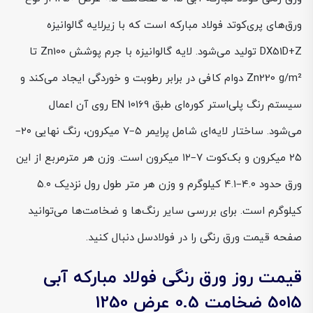
ورق‌های پری‌کوتد فولاد مبارکه است که با زیرلایه گالوانیزه
DX51D+Z تولید می‌شود. لایه گالوانیزه با جرم پوشش Zn100 تا
Zn220 g/m² دوام کافی در برابر رطوبت و خوردگی ایجاد می‌کند و
سیستم رنگ پلی‌استر کوره‌ای طبق EN 10169 روی آن اعمال
می‌شود. ساختار لایه‌ای شامل پرایمر ۵–۷ میکرون، رنگ نهایی ۲۰–
۲۵ میکرون و بک‌کوت ۷–۱۲ میکرون است. وزن هر مترمربع از این
ورق حدود ۴.۰–۴.۱ کیلوگرم و وزن هر متر طول رول نزدیک ۵.۰
کیلوگرم است. برای بررسی سایر رنگ‌ها و ضخامت‌ها می‌توانید
صفحه قیمت ورق رنگی را در فولادسل دنبال کنید.
قیمت روز ورق رنگی فولاد مبارکه آبی
5015 ضخامت 0.5 عرض 1250