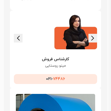
کارشناس فروش
مینو روستایی
021-
74486