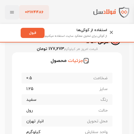
02174486
فولادسل
قیمت ورق رنگی
قیمت ورق رنگی فولاد مبارکه
بستن
ورق رنگی فولاد مبارکه سفید 9016 ضخامت 0.5 عرض 1250
استفاده از کوکی‌ها
×
قبول
ورق رنگی فولاد مبارکه سفید 9016 ضخامت 0.5
از کوکی برای تحلیل عملکرد سایت استفاده میکنیم
عرض 1250
پاک کردن
177,273 تومان
قیمت امروز هر کیلوگرم
جزئیات
محصول
ضخامت
0.5
سایز
1.25
رنگ
سفید
حالت
رول
محل تحویل
انبار تهران
واحد سفارش
کیلوگرم