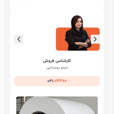
کارشناس فروش
مینو روستایی
021-
74486