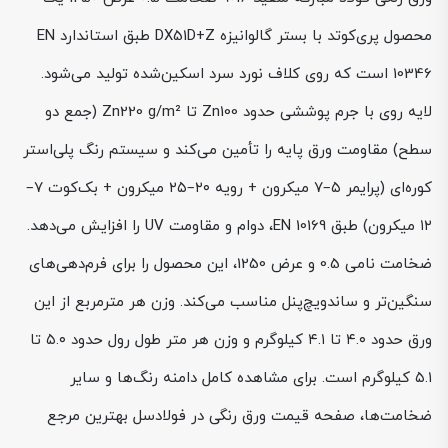
محصول پری‌کوتد با بستر گالوانیزه DX51D+Z طبق استاندارد EN
10346 است که روی کلاف نورد سرد اسکین‌شده تولید می‌شود.
لایه روی با جرم پوششی حدود Zn100 تا Zn220 g/m² (جمع دو
سطح) مقاومت ورق پایه را تأمین می‌کند و سیستم رنگ پلی‌استر
کوره‌ای (پرایمر ۵–۷ میکرون + رویه ۲۰–۲۵ میکرون + بک‌کوت ۷–
۱۲ میکرون) طبق EN 10169، دوام و مقاومت UV را افزایش می‌دهد.
ضخامت نامی 0.5 و عرض 1250، این محصول را برای فرم‌دهی‌های
سنگین‌تر و ساندویچ‌پنل مناسب می‌کند. وزن هر مترمربع از این
ورق حدود ۴.۰ تا ۴.۱ کیلوگرم و وزن هر متر طول رول حدود ۵.۰ تا
۵.۱ کیلوگرم است. برای مشاهده کامل دامنه رنگ‌ها و سایر
ضخامت‌ها، صفحه قیمت ورق رنگی در فولادسل بهترین مرجع