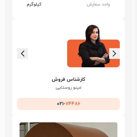
واحد سفارش
کیلوگرم
کارشناس فروش
مینو روستایی
021-
74486