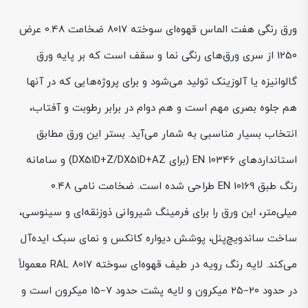
ورق رنگی هفت الماس قهوه‌ای سوخته 8017 ضخامت 0.48 عرض
1250 از سری ورق‌های رنگی نما و سقف است که بر پایه ورق
گالوانیزه یا آلوزینک تولید می‌شود و برای پروژه‌هایی که در آنها
هم جلوه بصری مهم است و هم دوام در برابر رطوبت و آفتاب،
انتخاب بسیار مناسبی به شمار می‌آید. بستر این ورق مطابق
استانداردهای EN 10346 (برای DX51D+Z/DX51D+AZ) و سامانه
رنگ طبق EN 10169 طراحی شده است. ضخامت نامی ۰.۴۸
میلی‌متر، این ورق را برای فرمینگ شیروانی ذوزنقه‌ای و سینوسی،
ساخت ساندویچ‌پنل، پوشش دیواره کانکس و نمای سبک ایده‌آل
می‌کند. لایه رنگ رویه در طیف قهوه‌ای سوخته RAL 8017 معمولاً
در حدود ۲۰–۲۵ میکرون و لایه پشت حدود ۷–۱۵ میکرون است و