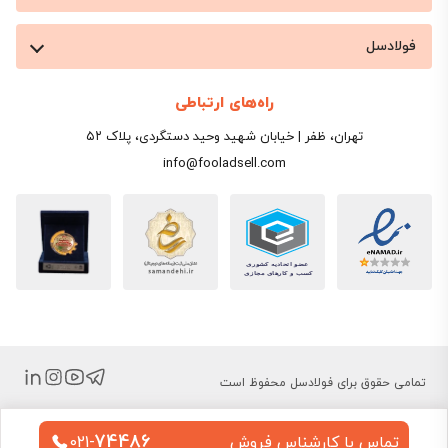
فولادسل
راه‌های ارتباطی
تهران، ظفر | خیابان شهید وحید دستگردی، پلاک ۵۲
info@fooladsell.com
تمامی حقوق برای فولادسل محفوظ است
74486
تماس با کارشناس فروش
021-