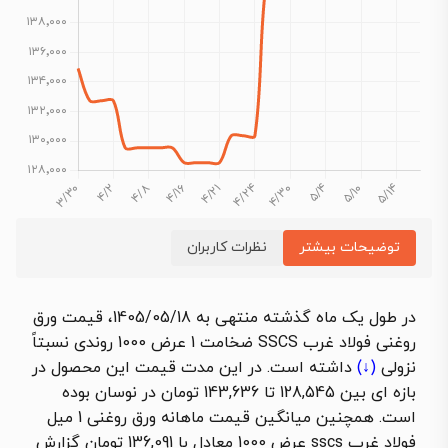
توضیحات بیشتر
نظرات کاربران
در طول یک ماه گذشته منتهی به 1405/05/18، قیمت ورق
روغنی فولاد غرب SSCS ضخامت 1 عرض 1000 روندی نسبتاً
نزولی
(↓)
داشته است. در این مدت قیمت این محصول در
بازه ای بین 128,545 تا 143,636 تومان در نوسان بوده
است. همچنین میانگین قیمت ماهانه
ورق روغنی 1 میل
فولاد غرب sscs عرض 1000 معادل با
136,091 تومان گزارش