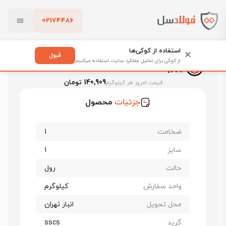
02174486
فولادسل
قیمت ورق روغنی
قیمت ورق روغنی فولاد غرب
بستن
ورق روغنی فولاد غرب sscs ضخامت 1 عرض 1000
استفاده از کوکی‌ها
×
قبول
ورق روغنی فولاد غرب sscs ضخامت 1 عرض
از کوکی برای تحلیل عملکرد سایت استفاده میکنیم
1000
پاک کردن
140,909 تومان
قیمت امروز هر کیلوگرم
جزئیات
محصول
ضخامت
1
سایز
1
حالت
رول
واحد سفارش
کیلوگرم
محل تحویل
انبار تهران
گرید
sscs