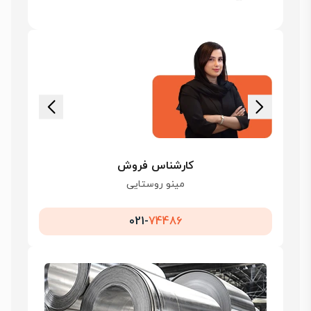
کارشناس فروش
مینو روستایی
021-
74486