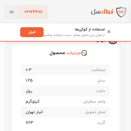
02174486
فولادسل
قیمت ورق روغنی
قیمت ورق روغنی فولاد غرب
بستن
ورق روغنی فولاد غرب st12 ضخامت 0.3 عرض 1250
استفاده از کوکی‌ها
×
قبول
ورق روغنی فولاد غرب st12 ضخامت 0.3 عرض
از کوکی برای تحلیل عملکرد سایت استفاده میکنیم
1250
پاک کردن
جزئیات
محصول
ضخامت
0.3
سایز
1.25
حالت
رول
واحد سفارش
کیلوگرم
محل تحویل
انبار تهران
گرید
st12