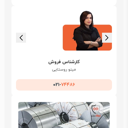
کارشناس فروش
مینو روستایی
021-
74486