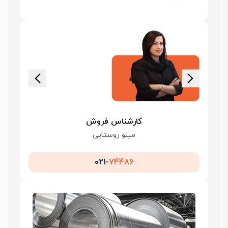
کارشناس فروش
مینو روستایی
021-
74486