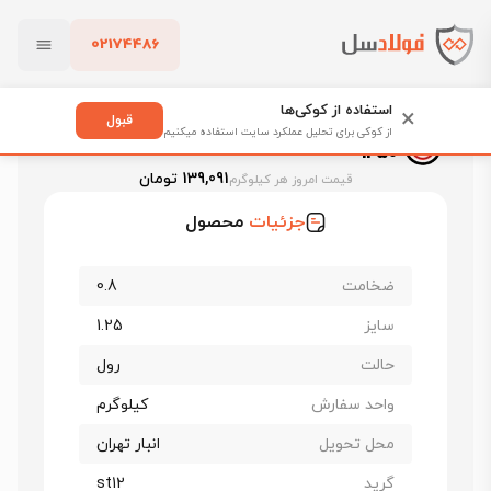
02174486
فولادسل
قیمت ورق روغنی
قیمت ورق روغنی فولاد غرب
بستن
ورق روغنی فولاد غرب st12 ضخامت 0.8 عرض 1250
استفاده از کوکی‌ها
×
قبول
ورق روغنی فولاد غرب st12 ضخامت 0.8 عرض
از کوکی برای تحلیل عملکرد سایت استفاده میکنیم
1250
پاک کردن
139,091 تومان
قیمت امروز هر کیلوگرم
جزئیات
محصول
ضخامت
0.8
سایز
1.25
حالت
رول
واحد سفارش
کیلوگرم
محل تحویل
انبار تهران
گرید
st12