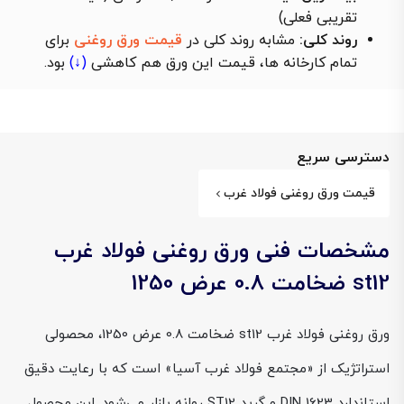
تقریبی فعلی)
روند کلی:
مشابه روند کلی در
قیمت ورق روغنی
برای
تمام کارخانه ها، قیمت این ورق هم
کاهشی
(↓)
بود.
دسترسی سریع
قیمت ورق روغنی فولاد غرب
مشخصات فنی ورق روغنی فولاد غرب
st12 ضخامت 0.8 عرض 1250
ورق روغنی فولاد غرب st12 ضخامت 0.8 عرض 1250، محصولی
استراتژیک از «مجتمع فولاد غرب آسیا» است که با رعایت دقیق
استاندارد DIN 1623 و گرید ST12 روانه بازار می‌شود. این محصول