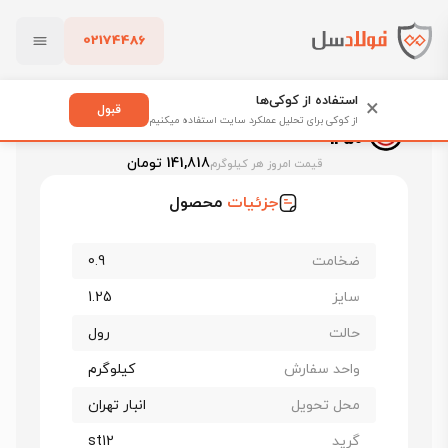
02174486
فولادسل
قیمت ورق روغنی
قیمت ورق روغنی فولاد غرب
بستن
ورق روغنی فولاد غرب st12 ضخامت 0.9 عرض 1250
استفاده از کوکی‌ها
×
قبول
ورق روغنی فولاد غرب st12 ضخامت 0.9 عرض
از کوکی برای تحلیل عملکرد سایت استفاده میکنیم
1250
پاک کردن
141,818 تومان
قیمت امروز هر کیلوگرم
جزئیات
محصول
ضخامت
0.9
سایز
1.25
حالت
رول
واحد سفارش
کیلوگرم
محل تحویل
انبار تهران
گرید
st12