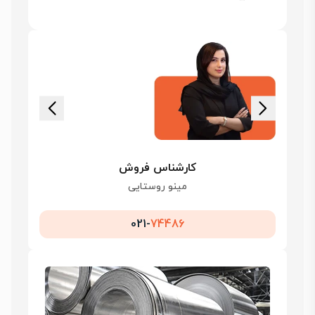
کارشناس فروش
مینو روستایی
021-
74486