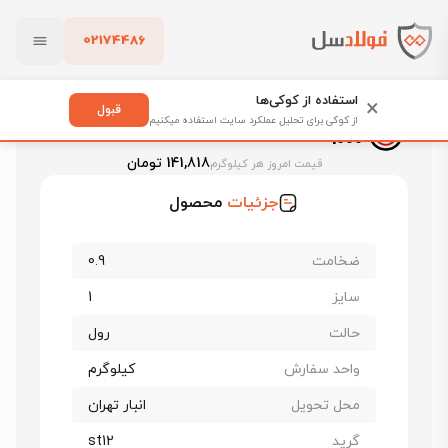
02174486
فولادسل
قیمت ورق روغنی
قیمت ورق روغنی فولاد غرب
بستن
ورق روغنی فولاد غرب st12 ضخامت 0.9 عرض 1000
استفاده از کوکی‌ها
×
قبول
ورق روغنی فولاد غرب st12 ضخامت 0.9 عرض
از کوکی برای تحلیل عملکرد سایت استفاده میکنیم
1000
پاک کردن
141,818 تومان
قیمت امروز هر کیلوگرم
جزئیات
محصول
ضخامت
0.9
سایز
1
حالت
رول
واحد سفارش
کیلوگرم
محل تحویل
انبار تهران
گرید
st12