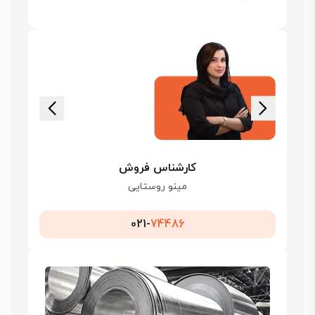
کارشناس فروش
مینو روستایی
021-
74486