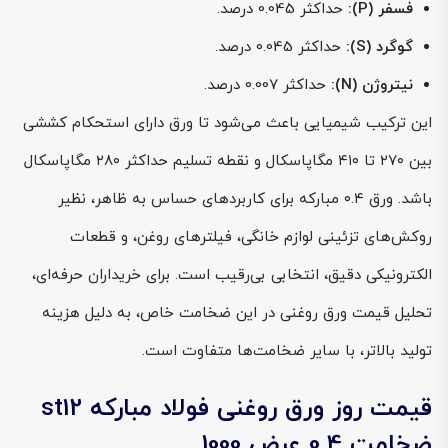
فسفر (P):
حداکثر 0.045 درصد.
گوگرد (S):
حداکثر 0.045 درصد.
نیتروژن (N):
حداکثر 0.007 درصد.
این ترکیب شیمیایی باعث می‌شود تا ورق دارای استحکام کششی
بین ۲۷۰ تا ۴۱۰ مگاپاسکال و نقطه تسلیم حداکثر ۲۸۰ مگاپاسکال
باشد. ورق ۰.۴ مبارکه برای کاربردهای حساس به ظاهر، نظیر
روکش‌های تزئینی لوازم خانگی، فیلترهای روغن، و قطعات
الکترونیکی دقیق، انتخابی بی‌رقیب است. برای خریداران حرفه‌ای،
تحلیل قیمت ورق روغنی در این ضخامت خاص، به دلیل هزینه
تولید بالاتر، با سایر ضخامت‌ها متفاوت است.
قیمت روز ورق روغنی فولاد مبارکه st12
ضخامت 0.4 عرض 1000