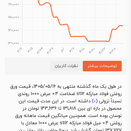
توضیحات بیشتر
نظرات کاربران
در طول یک ماه گذشته منتهی به 1405/05/16،
قیمت ورق
روغنی فولاد مبارکه st12 ضخامت 0.4 عرض 1000
روندی
نسبتاً
نزولی
(↓)
داشته است. در این مدت قیمت این
محصول در بازه ای بین 131,818 تا 143,636 تومان در
نوسان بوده است. همچنین میانگین قیمت ماهانه
ورق
روغنی 0.4 میل فولاد مبارکه st12 عرض 1000 معادل با
137,727 تومان گزارش شد. درحال‌حاضر، بازار روغنی در