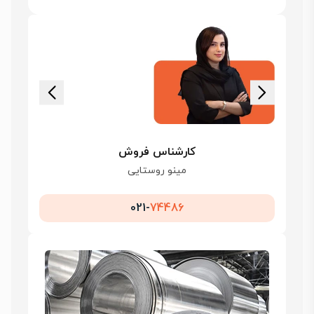
کارشناس فروش
مینو روستایی
021-
74486