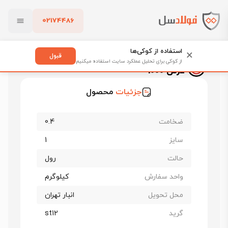
02174486
فولادسل
قیمت ورق روغنی
قیمت ورق روغنی اصفهان
بستن
ورق روغنی فولاد مبارکه st12 ضخامت 0.4 عرض 1000
استفاده از کوکی‌ها
×
قبول
ورق روغنی فولاد مبارکه st12 ضخامت 0.4
از کوکی برای تحلیل عملکرد سایت استفاده میکنیم
عرض 1000
پاک کردن
جزئیات
محصول
ضخامت
0.4
سایز
1
حالت
رول
واحد سفارش
کیلوگرم
محل تحویل
انبار تهران
گرید
st12