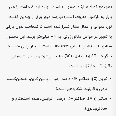
«مجتمع فولاد مبارکه اصفهان» است. تولید این ضخامت (که در
بازار به نازک‌بار معروف است) نیازمند عبور ورق از چندین قفسه
نورد متوالی و اعمال فشار کنترل‌شده است تا ضخامت بدون پارگی
یا تغییر در خواص متالورژیکی، به ۰.۴ میلی‌متر برسد. این محصول
مطابق با استاندارد آلمانی DIN 1623 و استاندارد اروپایی EN 10130
با گرید ST12 (یا معادل DC01) تولید می‌شود و ترکیب شیمیایی
دقیق آن به‌شکل زیر است:
کربن (C):
حداکثر 0.12 درصد. (میزان پایین کربن، تضمین‌کننده
نرمی و قابلیت شکل‌دهی است).
منگنز (Mn):
حداکثر 0.60 درصد. (افزایش‌دهنده استحکام و
سختی‌پذیری).