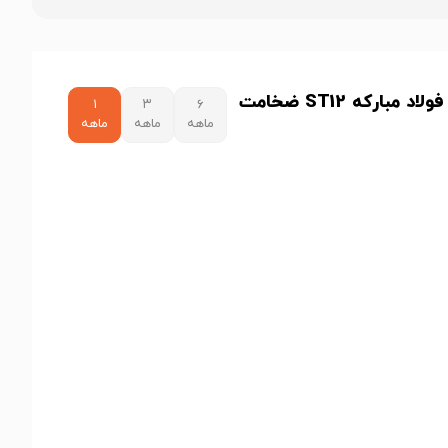
نمودار قیمت ورق روغنی فولاد مبارکه ST12 ضخامت
۱
۳
۶
ماهه
ماهه
ماهه