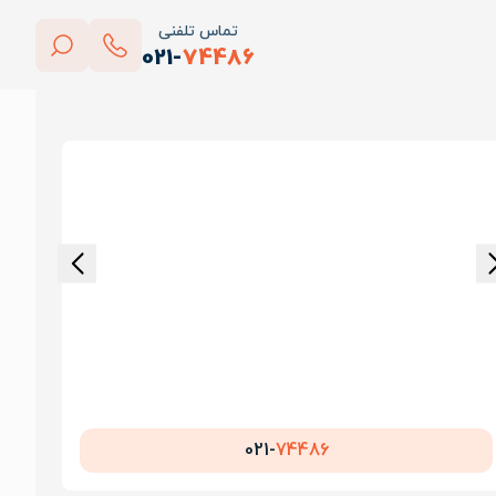
تماس تلفنی
021-
74486
بستن
پاک کردن
021-
74486