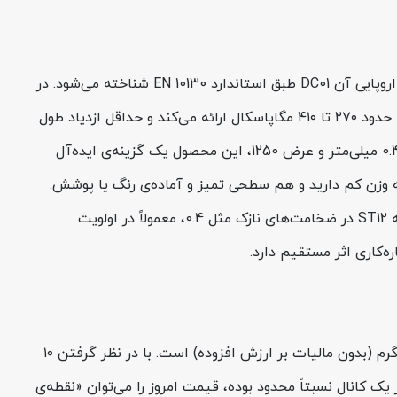
ورق روغنی فولاد مبارکه st12 ضخامت 0.4 عرض 1250 از خانواده ورق‌های سردنورد (Cold Rolled) با گرید کیفی ST12 است که معادل اروپایی آن DC01 طبق استاندارد EN 10130 شناخته می‌شود. در
بُعد مکانیکی، DC01/ST12 در ضخامت‌های نازک، تنش تسلیم را به‌طور معمول در محدوده ۱۴۰ تا ۲۸۰ مگاپاسکال و استحکام کششی را حدود ۲۷۰ تا ۴۱۰ مگاپاسکال ارائه می‌کند و حداقل ازدیاد طول
حدود ۲۸ درصد است؛ یعنی ورق در عین مقاومت کافی، برای خم‌کاری، کشش سبک و برش سریالی بسیار مناسب است. در ضخامت 0.4 میلی‌متر و عرض 1250، این محصول یک گزینه‌ی ایده‌آل
به وزن کم دارید و هم سطحی تمیز و آماده‌ی رنگ یا پوشش.
به‌خاطر همین ترکیب خواص است که هنگام بررسی قیمت ورق روغنی در بین برندها و ضخامت‌های مختلف، ورق روغنی فولاد مبارکه ST12 در ضخامت‌های نازک مثل 0.4، معمولاً در اولویت
‌کاری اثر مستقیم دارد.
امروز چهارشنبه 14 مرداد 1405 قیمت ورق روغنی فولاد مبارکه st12 ضخامت 0.4 عرض 1250 الان تماس بگیرید تومان به ازای هر کیلوگرم (بدون مالیات بر ارزش افزوده) است. با در نظر گرفتن ۱۰
یک کانال نسبتاً محدود بوده، قیمت امروز را می‌توان «نقطه‌ی