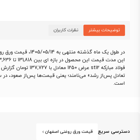
توضیحات بیشتر
نظرات کاربران
در طول یک ماه گذشته منتهی به 1405/05/14،
قیمت ورق روغنی فولاد م
این مدت قیمت این محصول در بازه ای بین 131,818 تا 143,636 تومان در نوسان بوده است. همچنین میانگین قیمت ماهانه
فولاد مبارکه st12 عرض 1250 معادل با
137,727 تومان گ
تعادل پس‌از رشد» می‌نامند؛ یعنی قیمت‌ها پس‌از صعود، د
است.
دسترسی سریع
قیمت ورق روغنی اصفهان