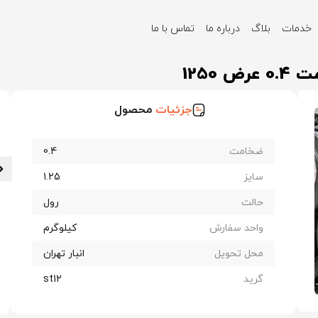
خدمات
بلاگ
درباره ما
تماس با ما
st12 ضخامت 0.4 عرض 1250
جزئیات
محصول
ضخامت
0.4
سایز
1.25
حالت
رول
واحد سفارش
کیلوگرم
محل تحویل
انبار تهران
گرید
st12