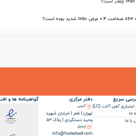
ت؟
رسی سریع
دفتر مرکزی
گواهینامه ها و افت
اعتباری آهن آلات (LC)
آدرس
تهران | ظفر | خیابان شهید
ه ما
وحید دستگردی | پلاک 52
با ما
ایمیل
info@fooladsell.com