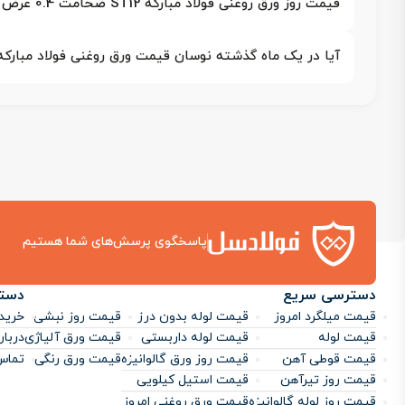
قیمت روز ورق روغنی فولاد مبارکه ST12 ضخامت 0.4 عرض 1250 چقدر است؟
آیا در یک ماه گذشته نوسان قیمت ورق روغنی فولاد مبارکه st12 ضخامت 0.4 عرض 1250 شدید بوده اس
پاسخگوی پرسش‌های شما هستیم
دسترسی سریع
دست
قیمت میلگرد امروز
قیمت لوله بدون درز
قیمت روز نبشی
خرید 
قیمت لوله
قیمت لوله داربستی
قیمت ورق آلیاژی
دربار
قیمت قوطی آهن
قیمت روز ورق گالوانیزه
قیمت ورق رنگی
تماس 
قیمت روز تیرآهن
قیمت استیل کیلویی
قیمت روز لوله گالوانیزه
قیمت ورق روغنی امروز