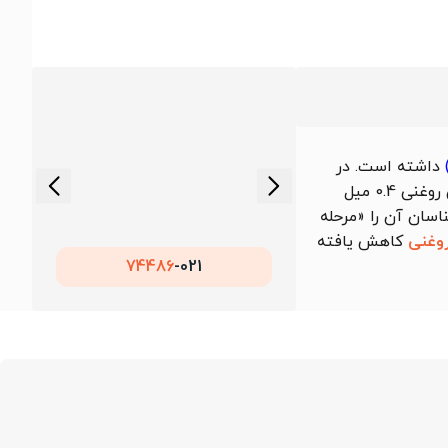
داشته است. در
ورق روغنی 0.4 میل
شناسان آن را «مرحله
وغنی
کاهش یافته
74486
021-