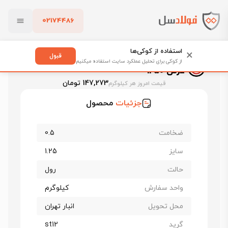
02174486
فولادسل
قیمت ورق روغنی
قیمت ورق روغنی اصفهان
بستن
ورق روغنی فولاد مبارکه st12 ضخامت 0.5 عرض 1250
استفاده از کوکی‌ها
×
قبول
ورق روغنی فولاد مبارکه st12 ضخامت 0.5
از کوکی برای تحلیل عملکرد سایت استفاده میکنیم
عرض 1250
پاک کردن
147,273 تومان
قیمت امروز هر کیلوگرم
جزئیات
محصول
ضخامت
0.5
سایز
1.25
حالت
رول
واحد سفارش
کیلوگرم
محل تحویل
انبار تهران
گرید
st12