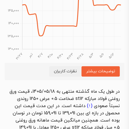
توضیحات بیشتر
نظرات کاربران
در طول یک ماه گذشته منتهی به 1405/05/18،
قیمت ورق
روغنی فولاد مبارکه st12 ضخامت 0.5 عرض 1250
روندی
نسبتاً
صعودی
(↑)
داشته است. در این مدت قیمت این
محصول در بازه ای بین 139,091 تا 159,091 تومان در نوسان
بوده است. همچنین میانگین قیمت ماهانه
ورق روغنی
0.5 میل فولاد مبارکه st12 عرض 1250 معادل با
149,091