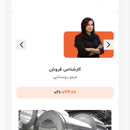
کارشناس فروش
مینو روستایی
021-
74486